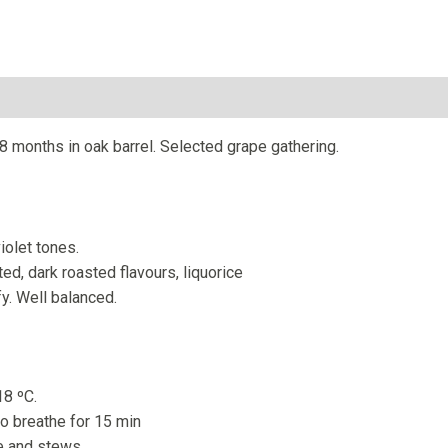
8 months in oak barrel. Selected grape gathering.
violet tones.
ted, dark roasted flavours, liquorice
fy. Well balanced.
18 ºC.
to breathe for 15 min
me and stews