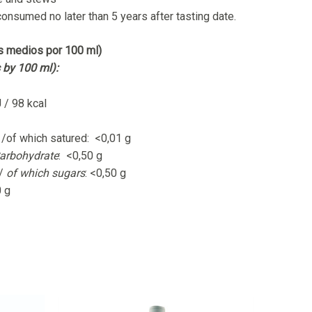
onsumed no later than 5 years after tasting date.
is medios por 100 ml)
s by 100 ml):
J / 98 kcal
 /of which satured: <0,01 g
arbohydrate
: <0,50 g
 /
of which sugars
: <0,50 g
0 g