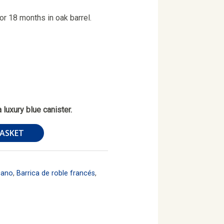
or 18 months in oak barrel.
a luxury blue canister.
BASKET
cano
,
Barrica de roble francés
,