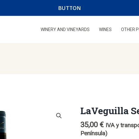
BUTTON
WINERY AND VINEYARDS
WINES
OTHER 
LaVeguilla S
35,00
€
IVA y transpo
Península)