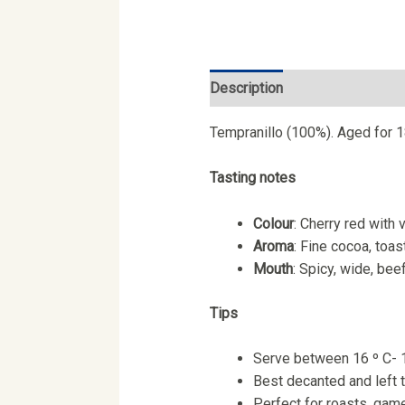
Description
Tempranillo (100%). Aged for 1
Tasting notes
Colour
: Cherry red with 
Aroma
: Fine cocoa, toas
Mouth
: Spicy, wide, bee
Tips
Serve between 16 º C- 
Best decanted and left 
Perfect for roasts, ga