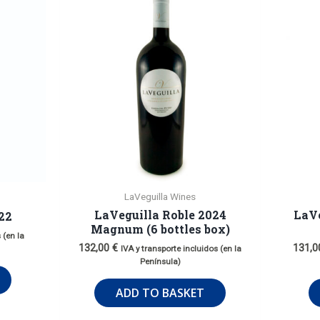
LaVeguilla Wines
LaVeguilla Roble 2024
LaVe
22
Magnum (6 bottles box)
 (en la
132,00
€
131,
IVA y transporte incluidos (en la
Península)
ADD TO BASKET