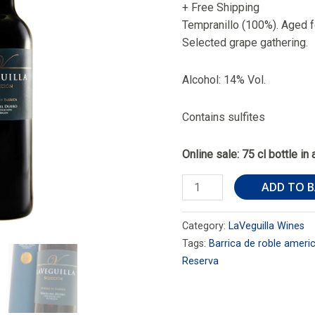
+ Free Shipping
Tempranillo (100%). Aged f
Selected grape gathering.
Alcohol: 14% Vol.
Contains sulfites
Online sale: 75 cl bottle in 
LaVeguilla
ADD TO 
Selección
2022
Category:
LaVeguilla Wines
quantity
Tags:
Barrica de roble ameri
Reserva