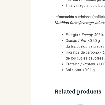
This vintage should be c
Información nutricional (anális
Nutrition facts (average value
Energía /
Energy
: 406 k
Grasas /
Fat
: <0,50 g
de las cuales saturadas
Hidratos de carbono /
C
de los cuales azúcares
Proteína /
Protein
: <1,0
Sal /
Salt
: <0,01 g
Related products