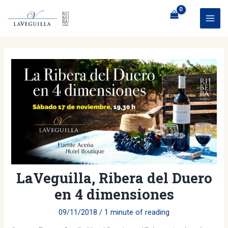
Skip
to
MAI
content
ME
LaVeguilla, Ribera del Duero
en 4 dimensiones
09/11/2018
/
1 minute of reading