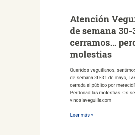
Atención Vegui
de semana 30-
cerramos… per
molestias
Queridos veguillanos, sentimos
de semana 30-31 de mayo, LaV
cerrada al público por merecid
Perdonad las molestias. Os s
vinoslaveguilla.com
Atención
Leer más »
Veguillan@s:
el