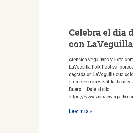
veguillano,
¡exuberancia!
Celebra el día 
con LaVeguilla
Atención veguillanos: Este do
LaVeguilla Folk Festival porque
sagrada en LaVeguilla que cel
promoción irresistible, la más 
Duero… ¡Dale al clic!
https://www.vinoslaveguilla.co
Celebra
Leer más »
el
día