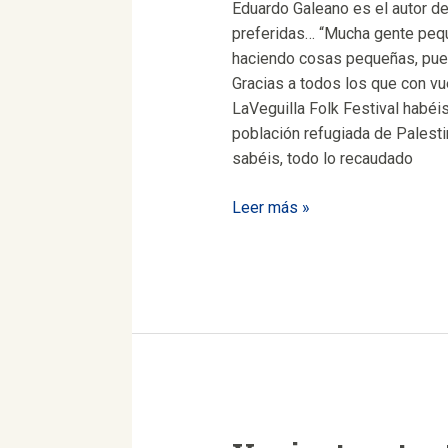
Eduardo Galeano es el autor d
preferidas… “Mucha gente peq
haciendo cosas pequeñas, pue
Gracias a todos los que con vue
LaVeguilla Folk Festival habéis
población refugiada de Palest
sabéis, todo lo recaudado
Bien
Leer más »
por
la
“gente
pequeña”.
¡Gracias
UNRWA!