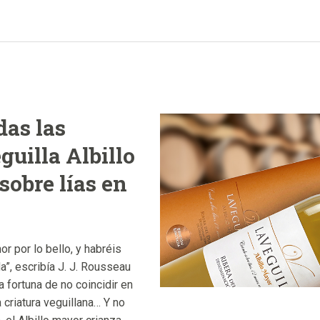
das las
uilla Albillo
sobre lías en
r por lo bello, y habréis
da”, escribía J. J. Rousseau
a fortuna de no coincidir en
 criatura veguillana… Y no