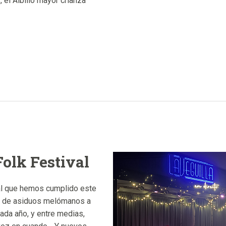
 el Albillo mayor crianza
Folk Festival
al que hemos cumplido este
te de asiduos melómanos a
cada año, y entre medias,