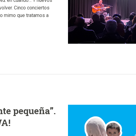
 vez en cuando… Y nuevos
olver. Cinco conciertos
o mimo que tratamos a
nte pequeña”.
WA!