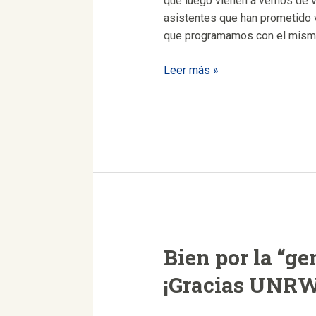
que luego vienen a vernos de
asistentes que han prometido v
que programamos con el mism
VI
Leer más »
LaVeguilla
Folk
Festival
Bien por la “ge
¡Gracias UNR