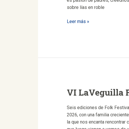
es pasión de padres, creednos,
sobre lías en roble
El
Leer más »
blanco
de
todas
las
miradas…
LaVeguilla
Albillo
mayor
crianza
VI LaVeguilla 
sobre
lías
Seis ediciones de Folk Festiv
en
2026, con una familia crecien
roble
la que nos encanta rencontrar 
francés