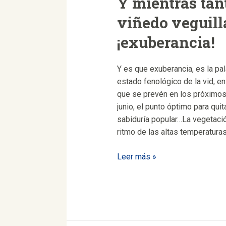
Y mientras tant
viñedo veguill
¡exuberancia!
Y es que exuberancia, es la pal
estado fenológico de la vid, e
que se prevén en los próximos
junio, el punto óptimo para quit
sabiduría popular…La vegetaci
ritmo de las altas temperaturas
Y
Leer más »
mientras
tanto,
en
el
viñedo