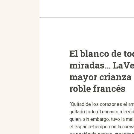
fin
de
semana
30-
31
de
mayo
El blanco de to
cerramos…
perdonad
miradas… LaVeg
las
mayor crianza 
molestias
roble francés
“Quitad de los corazones el amo
quitado todo el encanto a la vi
quien, sin embargo, tuvo la mal
el espacio-tiempo con la nueva