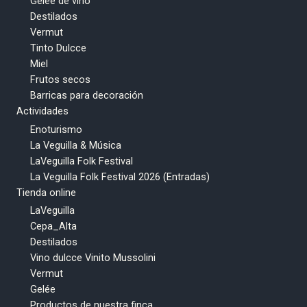
Gelée de vino
Destilados
Vermut
Tinto Dulcce
Miel
Frutos secos
Barricas para decoración
Actividades
Enoturismo
La Veguilla & Música
LaVeguilla Folk Festival
La Veguilla Folk Festival 2026 (Entradas)
Tienda online
LaVeguilla
Cepa_Alta
Destilados
Vino dulcce Vinito Mussolini
Vermut
Gelée
Productos de nuestra finca