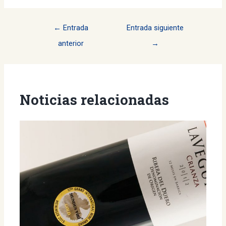
Navegación
←
Entrada
Entrada siguiente
de
anterior
→
entradas
Noticias relacionadas