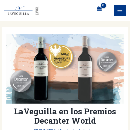
Ir
al
MAI
contenido
ME
LaVeguilla en los Premios
Decanter World