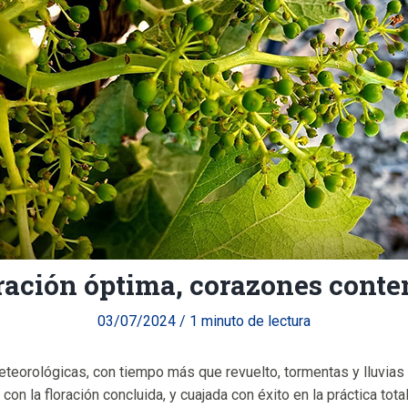
ración óptima, corazones conte
03/07/2024
/
1 minuto de lectura
teorológicas, con tiempo más que revuelto, tormentas y lluvias 
con la floración concluida, y cuajada con éxito en la práctica tot