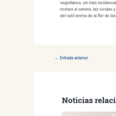
veguillanos, sin más incidencia
noches al sereno, las vividas 
del sutil aroma de la flor de la
Navegación
←
Entrada anterior
de
entradas
Noticias relac