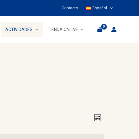
Contacto
Español
ACTIVIDADES
TIENDA ONLINE
Navegac
Navegació
LISTA
de
de