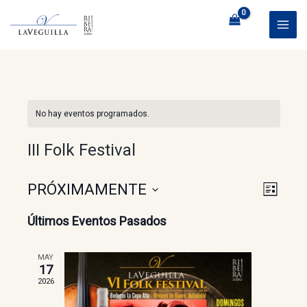
Ir
al
MAI
contenido
ME
No hay eventos programados.
III Folk Festival
Naveg
Nave
PRÓXIMAMENTE
LISTA
de
de
Seleccionar
Últimos Eventos Pasados
vistas
fecha.
vista
de
MAY
17
Even
2026