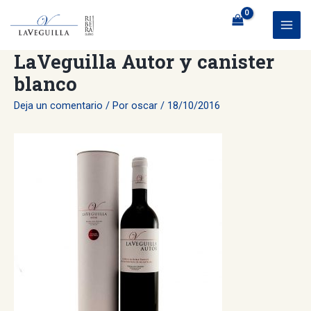
Ir
al
MAI
contenido
LaVeguilla Autor y canister
ME
blanco
Deja un comentario
/ Por
oscar
/
18/10/2016