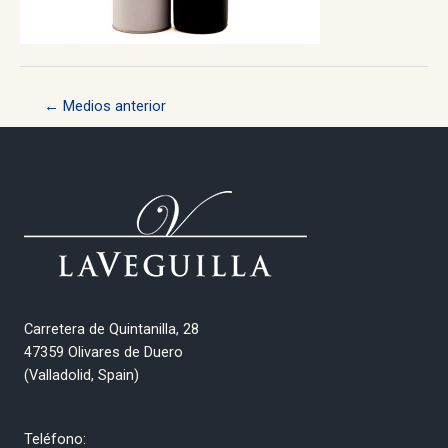
Navegación
←
Medios anterior
de
entradas
Carretera de Quintanilla, 28
47359 Olivares de Duero
(Valladolid, Spain)
Teléfono: