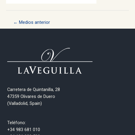
Navegación
←
Medios anterior
de
entradas
Carretera de Quintanilla, 28
47359 Olivares de Duero
(Valladolid, Spain)
Teléfono:
+34 983 681 010