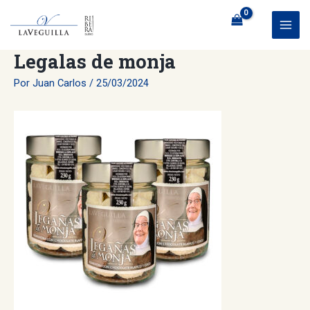
Ir
al
MAI
contenido
Legalas de monja
ME
Por
Juan Carlos
/
25/03/2024