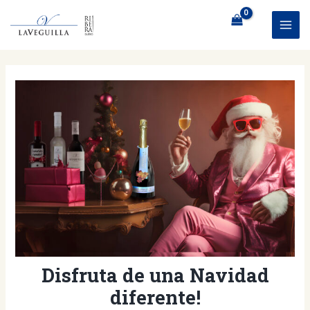
Ir
al
MAI
contenido
ME
Disfruta de una Navidad
diferente!