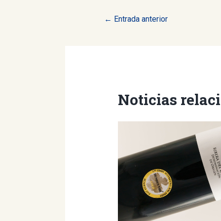
Navegación
←
Entrada anterior
de
entradas
Noticias relac