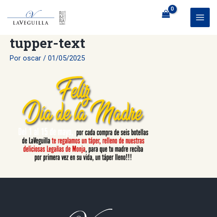
Ir
al
MAI
contenido
tupper-text
ME
Por
oscar
/
01/05/2025