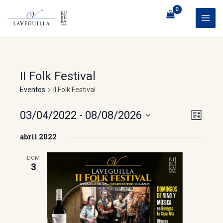
Ir
al
MAI
contenido
ME
II Folk Festival
Eventos
II Folk Festival
Naveg
Nave
03/04/2022
 - 
08/08/2026
LISTA
de
de
Seleccionar
abril 2022
vistas
fecha.
vista
de
DOM
3
Even