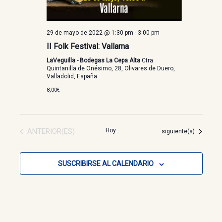
29 de mayo de 2022 @ 1:30 pm
-
3:00 pm
II Folk Festival: Vallarna
LaVeguilla - Bodegas La Cepa Alta
Ctra.
Quintanilla de Onésimo, 28, Olivares de Duero,
Valladolid, España
8,00€
EVENTOS
ANTERIOR(ES)
Hoy
Eventos
siguiente(s)
SUSCRIBIRSE AL CALENDARIO