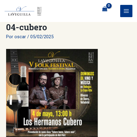
Ir
al
MAI
contenido
04-cubero
ME
Por
oscar
/
05/02/2025