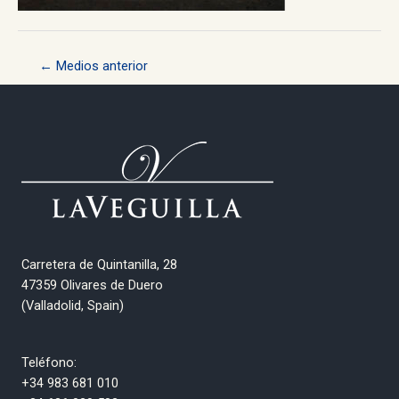
Navegación
←
Medios anterior
de
entradas
Carretera de Quintanilla, 28
47359 Olivares de Duero
(Valladolid, Spain)
Teléfono:
+34 983 681 010