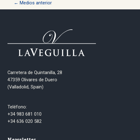
Navegación
←
Medios anterior
de
entradas
Carretera de Quintanilla, 28
47359 Olivares de Duero
(Valladolid, Spain)
Teléfono:
+34 983 681 010
+34 636 020 582
Newsletter