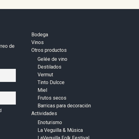
Bodega
Vinos
rreo de
Otros productos
Gelée de vino
Destilados
Vermut
Tinto Dulcce
Miel
Frutos secos
Barricas para decoración
d
Actividades
Enoturismo
La Veguilla & Música
LaVeguilla Folk Festival