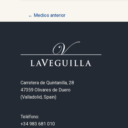
Navegación
←
Medios anterior
de
entradas
Carretera de Quintanilla, 28
47359 Olivares de Duero
(Valladolid, Spain)
Teléfono:
+34 983 681 010