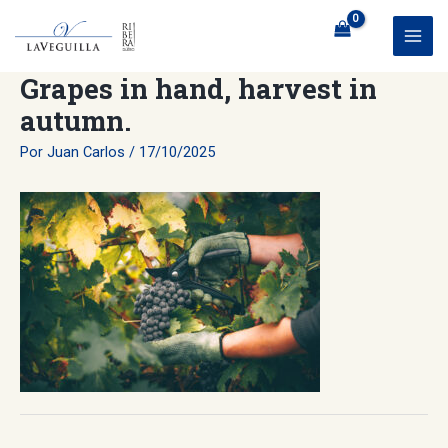
Ir
al
MAI
contenido
Grapes in hand, harvest in
ME
autumn.
Por
Juan Carlos
/
17/10/2025
Navegación