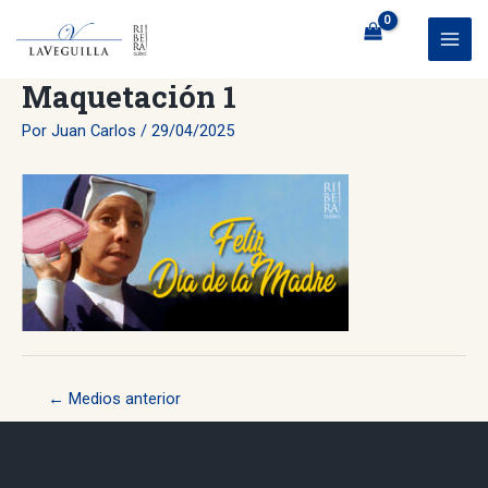
Ir
al
MAI
contenido
Maquetación 1
ME
Por
Juan Carlos
/
29/04/2025
Navegación
←
Medios anterior
de
entradas