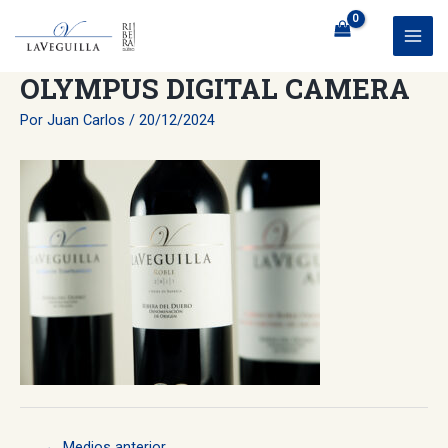
Ir
al
MAI
contenido
OLYMPUS DIGITAL CAMERA
ME
Por
Juan Carlos
/
20/12/2024
Navegación
←
Medios anterior