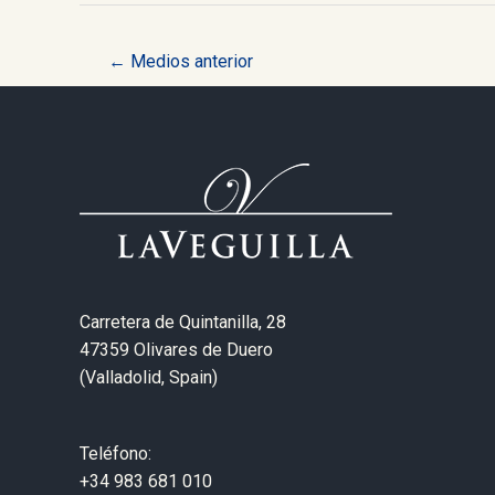
Navegación
←
Medios anterior
de
entradas
Carretera de Quintanilla, 28
47359 Olivares de Duero
(Valladolid, Spain)
Teléfono:
+34 983 681 010